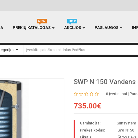
IA
PREKIŲ KATALOGAS
AKCIJOS
PASLAUGOS
IN
SWP N 150 Vandens Š
0 įvertinimai
|
Paraš
735.00€
Gamintojas:
Sunsystem
Prekės kodas:
SWPN150
Likutis
2-3 Days