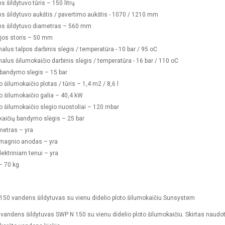
 šildytuvo tūris – 150 litrų
s šildytuvo aukštis / pavertimo aukštis - 1070 / 1210 mm
s šildytuvo diametras – 560 mm
ijos storis – 50 mm
lus talpos darbinis slėgis / temperatūra - 10 bar / 95 oC
lus šilumokaičio darbinis slėgis / temperatūra - 16 bar / 110 oC
 bandymo slėgis – 15 bar
o šilumokaičio plotas / tūris – 1,4 m2 / 8,6 l
o šilumokaičio galia – 40,4 kW
o šilumokaičio slėgio nuostoliai – 120 mbar
kaičių bandymo slėgis – 25 bar
etras – yra
 magnio anodas – yra
lektriniam tenui – yra
– 70 kg
150 vandens šildytuvas su vienu didelio ploto šilumokaičiu Sunsystem
 vandens šildytuvas SWP N 150 su vienu didelio ploto šilumokaičiu. Skirtas naudoti