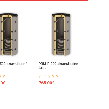
500 akumuliacinė
PBM-R 300 akumuliacinė
PBM-R 800
talpa
talpa
00€
765.00€
930.00€