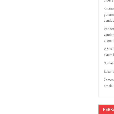
didelis
Karštas
geriamo
vanduo 
Vandens
vandens
didesni
Visi Su
dviem 
Sumažin
Sukuria
Žemesnė
emaliuo
PERK