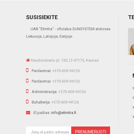
SUSISIEKITE
T
UAB "Elmitra" - oficialus SUNSYSTEM atstovas
 viverra risus, into varius telluso tortor sed eros. Sedion pharetra ante sit
Lietuvoje, Latvijoje, Estijoje.
"
Raudondvario pl. 150, LT-47175, Kaunas
Pardavimai:
+370-609-94126
Pardavimai:
+370-609-94126
Administracija:
+370-609-94126
Buhalterija:
+370-609-94126
El.paštas:
info@elmitra.lt
PRENUMERUOTI