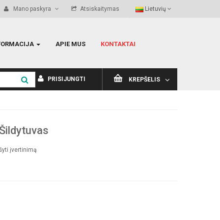
Mano paskyra
Atsiskaitymas
Lietuvių
FORMACIJA
APIE MUS
KONTAKTAI
PRISIJUNGTI
KREPŠELIS
ildytuvas
yti įvertinimą