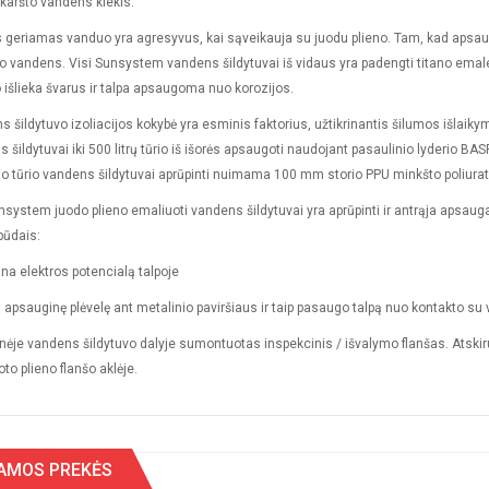
 karšto vandens kiekis.
 geriamas vanduo yra agresyvus, kai sąveikauja su juodu plieno. Tam, kad apsaugoti
 vandens. Visi Sunsystem vandens šildytuvai iš vidaus yra padengti titano emale. 
išlieka švarus ir talpa apsaugoma nuo korozijos.
 šildytuvo izoliacijos kokybė yra esminis faktorius, užtikrinantis šilumos išlaik
 šildytuvai iki 500 litrų tūrio iš išorės apsaugoti naudojant pasaulinio lyderio BAS
o tūrio vandens šildytuvai aprūpinti nuimama 100 mm storio PPU minkšto poliurata
nsystem juodo plieno emaliuoti vandens šildytuvai yra aprūpinti ir antrąja apsau
būdais:
a elektros potencialą talpoje
 apsauginę plėvelę ant metalinio paviršiaus ir taip pasaugo talpą nuo kontakto su
je vandens šildytuvo dalyje sumontuotas inspekcinis / išvalymo flanšas. Atskir
to plieno flanšo aklėje.
AMOS PREKĖS