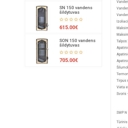
Vandens
SN 150 vandens
Vanden
šildytuvas
Vanden
Izoliac
615.00€
Maksima
Maksima
SON 150 vandens
Talpos
šildytuvas
Apatini
Apatini
705.00€
Apatini
Šilumo
Termom
Tirpus
Vieta e
Svoris 
SWP N 
Tūrinis