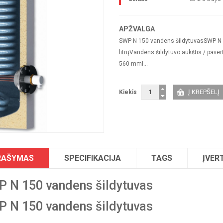
APŽVALGA
SWP N 150 vandens šildytuvasSWP N 1
litrųVandens šildytuvo aukštis / pav
560 mmI...
Kiekis
RAŠYMAS
SPECIFIKACIJA
TAGS
ĮVERT
 N 150 vandens šildytuvas
 N 150 vandens šildytuvas