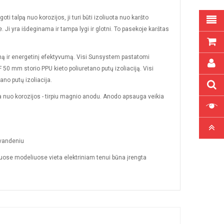
 talpą nuo korozijos, ji turi būti izoliuota nuo karšto
Ji yra išdeginama ir tampa lygi ir glotni. To pasekoje karštas
ymą ir energetinį efektyvumą. Visi Sunsystem pastatomi
F 50 mm storio PPU kieto poliuretano putų izoliaciją. Visi
no putų izoliacija.
ga nuo korozijos - tirpiu magnio anodu. Anodo apsauga veikia
 vandeniu
uose modeliuose vieta elektriniam tenui būna įrengta