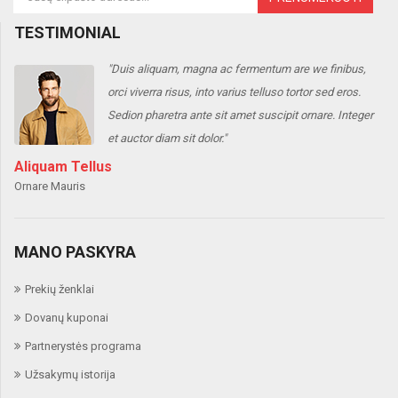
TESTIMONIAL
"Duis aliquam, magna ac fermentum are we finibus,
orci viverra risus, into varius telluso tortor sed eros.
r
Sedion pharetra ante sit amet suscipit ornare. Integer
et auctor diam sit dolor."
Aliquam Tellus
J
Ornare Mauris
We
MANO PASKYRA
Prekių ženklai
Dovanų kuponai
Partnerystės programa
Užsakymų istorija