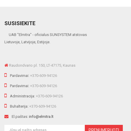
SUSISIEKITE
UAB "Elmitra" - oficialus SUNSYSTEM atstovas
Lietuvoje, Latvijoje, Estijoje.
Raudondvario pl. 150, LT-47175, Kaunas
Pardavimai:
+370-609-94126
Pardavimai:
+370-609-94126
Administracija:
+370-609-94126
Buhalterija:
+370-609-94126
El.paštas:
info@elmitra.lt
PRENUMERUOTI