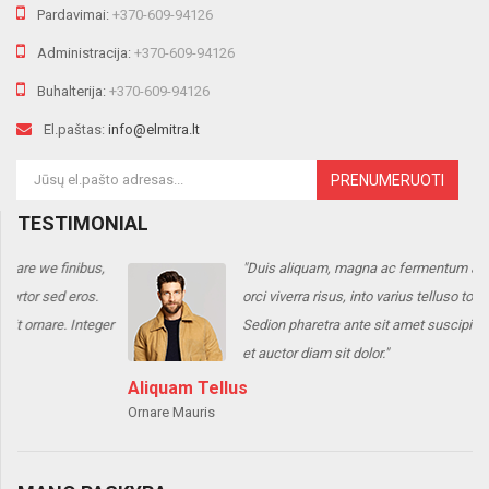
Pardavimai:
+370-609-94126
Administracija:
+370-609-94126
Buhalterija:
+370-609-94126
El.paštas:
info@elmitra.lt
PRENUMERUOTI
TESTIMONIAL
ibus,
"Duis aliquam, magna ac fermentum are we finibus,
eros.
orci viverra risus, into varius telluso tortor sed eros.
Integer
Sedion pharetra ante sit amet suscipit ornare. Integ
et auctor diam sit dolor."
Aliquam Tellus
Ornare Mauris