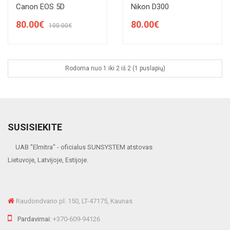
Canon EOS 5D
Nikon D300
80.00€
80.00€
100.00€
Rodoma nuo 1 iki 2 iš 2 (1 puslapių)
SUSISIEKITE
UAB "Elmitra" - oficialus SUNSYSTEM atstovas
Lietuvoje, Latvijoje, Estijoje.
Raudondvario pl. 150, LT-47175, Kaunas
Pardavimai:
+370-609-94126